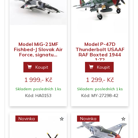
Model MiG-21MF
Model P-47D
Fishbed-J Slovak Air
Thunderbolt USAAF
Force, signatu...
RAF Boxted 1944
1:72
Koupit
Koupit
1 999,- Kč
1 299,- Kč
Skladem: posledních 1 ks
Skladem: posledních 1 ks
Kód: HA0153
Kód: MY-27298-42
Novinka
Novinka