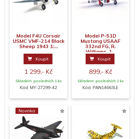
Model F4U Corsair
Model P-51D
USMC VMF-214 Black
Mustang USAAF
Sheep 1943 1:...
332nd FG, R.
Williams, 1...
Koupit
Koupit
1 299,- Kč
899,- Kč
Skladem: posledních 1 ks
Skladem: posledních 1 ks
Kód: MY-27299-42
Kód: PAN14663LE
Novinka