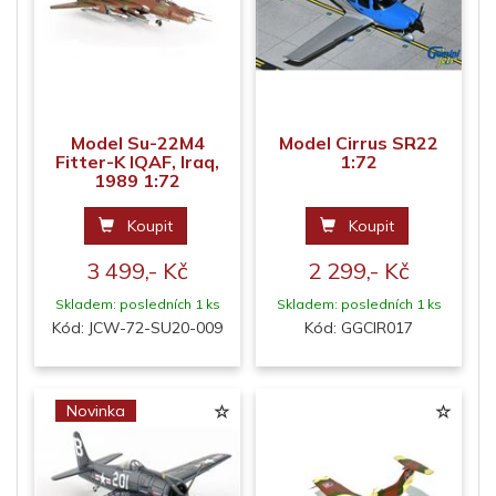
Model Su-22M4
Model Cirrus SR22
Fitter-K IQAF, Iraq,
1:72
1989 1:72
Koupit
Koupit
3 499,- Kč
2 299,- Kč
Skladem: posledních 1 ks
Skladem: posledních 1 ks
Kód: JCW-72-SU20-009
Kód: GGCIR017
Novinka