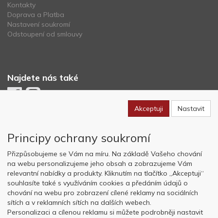
Kontakty
Doprava a Platba
Nastavení soukromí
Odstoupení od smlouvy
Najdete nás také
Akceptuji
Nastavit
Newsletter
Principy ochrany soukromí
Odebírat
Přizpůsobujeme se Vám na míru. Na základě Vašeho chování
na webu personalizujeme jeho obsah a zobrazujeme Vám
relevantní nabídky a produkty. Kliknutím na tlačítko „Akceptuji“
Copyright © OK AVIATION Base, s.r.o. 2022, powered by
ABRA E-
souhlasíte také s využíváním cookies a předáním údajů o
shop
chování na webu pro zobrazení cílené reklamy na sociálních
sítích a v reklamních sítích na dalších webech.
Personalizaci a cílenou reklamu si můžete podrobněji nastavit