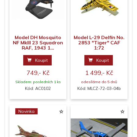
Model DH Mosquito
Model L-29 Delfín No.
NF MkIII 23 Squadron
2853 "Tiger" CAF
RAF, 1943 1...
1:72
Koupit
Koupit
749,- Kč
1 499,- Kč
Skladem: posledních 1 ks
odesíláme do 5 dnů
Kód: AC0102
Kód: MLCZ-72-03-04b
Novinka