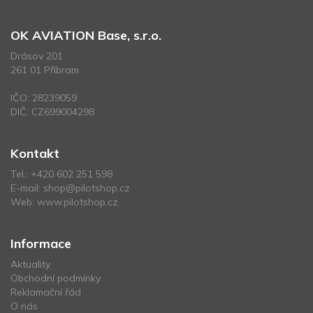
OK AVIATION Base, s.r.o.
Drásov 201
261 01 Příbram
IČO: 28239059
DIČ: CZ699004298
Kontakt
Tel.:
+420 602 251 598
E-mail:
shop@pilotshop.cz
Web:
www.pilotshop.cz
Informace
Aktuality
Obchodní podmínky
Reklamační řád
O nás