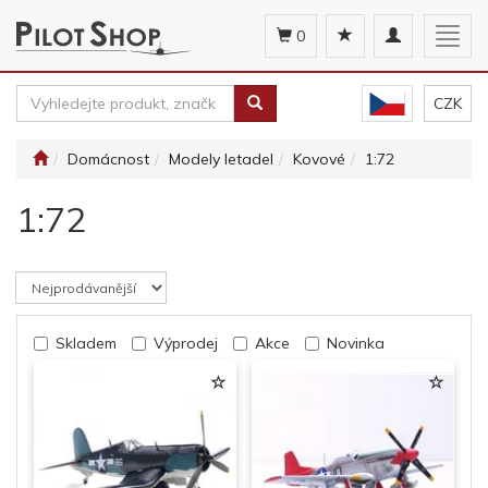
Toggle
Togg
0
navigation
navig
CZK
Domácnost
Modely letadel
Kovové
1:72
1:72
Skladem
Výprodej
Akce
Novinka