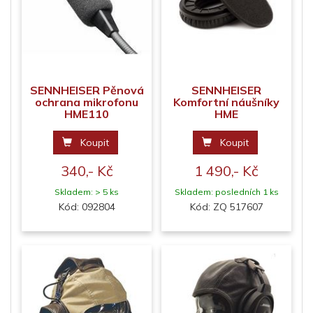
SENNHEISER Pěnová
SENNHEISER
ochrana mikrofonu
Komfortní náušníky
HME110
HME
Koupit
Koupit
340,- Kč
1 490,- Kč
Skladem: > 5 ks
Skladem: posledních 1 ks
Kód: 092804
Kód: ZQ 517607