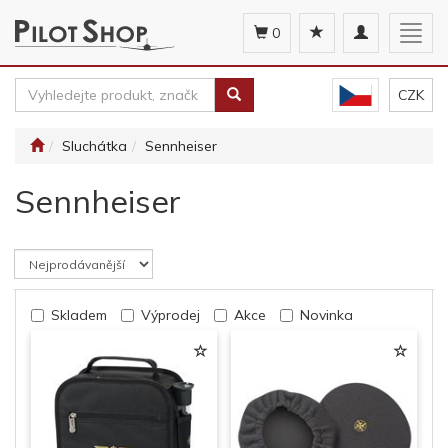
Toggle
Togg
0
navigation
navig
CZK
Sluchátka
Sennheiser
Sennheiser
Skladem
Výprodej
Akce
Novinka