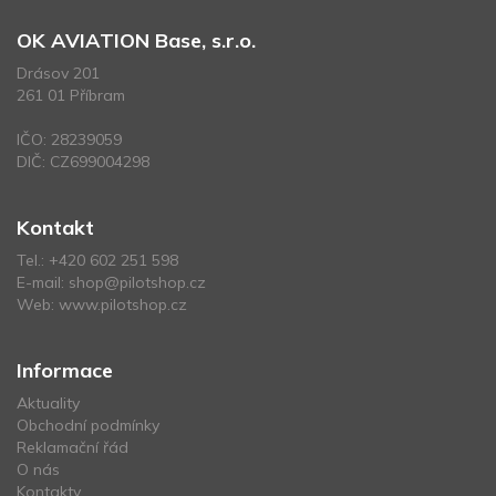
OK AVIATION Base, s.r.o.
Drásov 201
261 01 Příbram
IČO: 28239059
DIČ: CZ699004298
Kontakt
Tel.:
+420 602 251 598
E-mail:
shop@pilotshop.cz
Web:
www.pilotshop.cz
Informace
Aktuality
Obchodní podmínky
Reklamační řád
O nás
Kontakty