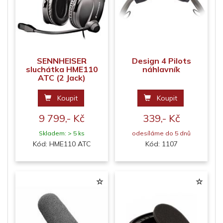
SENNHEISER
Design 4 Pilots
sluchátka HME110
náhlavník
ATC (2 Jack)
Koupit
Koupit
9 799,- Kč
339,- Kč
Skladem: > 5 ks
odesíláme do 5 dnů
Kód: HME110 ATC
Kód: 1107