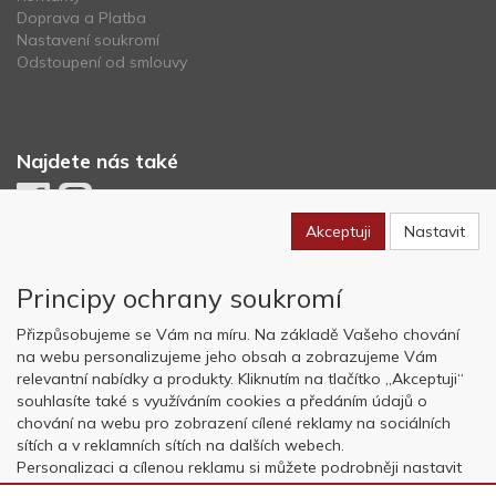
Doprava a Platba
Nastavení soukromí
Odstoupení od smlouvy
Najdete nás také
Akceptuji
Nastavit
Newsletter
Principy ochrany soukromí
Odebírat
Přizpůsobujeme se Vám na míru. Na základě Vašeho chování
na webu personalizujeme jeho obsah a zobrazujeme Vám
relevantní nabídky a produkty. Kliknutím na tlačítko „Akceptuji“
Copyright © OK AVIATION Base, s.r.o. 2022, powered by
ABRA E-
souhlasíte také s využíváním cookies a předáním údajů o
shop
chování na webu pro zobrazení cílené reklamy na sociálních
sítích a v reklamních sítích na dalších webech.
Personalizaci a cílenou reklamu si můžete podrobněji nastavit
nebo kdykoli vypnout po kliknutí na tlačítko „Nastavit“.