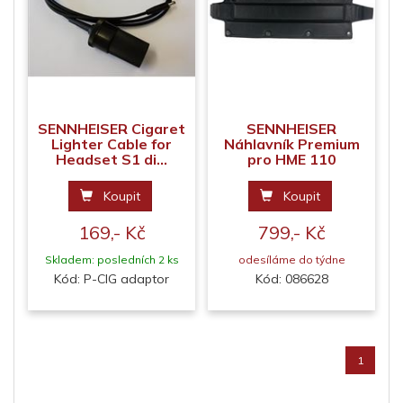
SENNHEISER Cigaret
SENNHEISER
Lighter Cable for
Náhlavník Premium
Headset S1 di...
pro HME 110
Koupit
Koupit
169,- Kč
799,- Kč
Skladem: posledních 2 ks
odesíláme do týdne
Kód: P-CIG adaptor
Kód: 086628
1