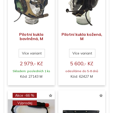
Pilotní kukla
Pilotní kukla kožená,
bavlněná, M
M
Více variant
Více variant
2 979,- Kč
5 600,- Kč
Skladem: posledních 1 ks
odesíláme do 5-8 dnů
Kód: 27143 M
Kód: 62427 M
Akce -66 %
Výprodej