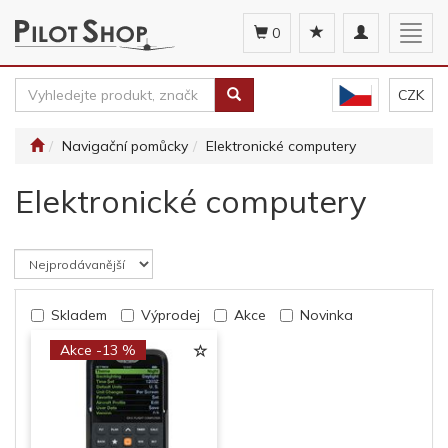
Toggle
Togg
0
navigation
navig
CZK
Navigační pomůcky
Elektronické computery
Elektronické computery
Skladem
Výprodej
Akce
Novinka
Akce -13 %