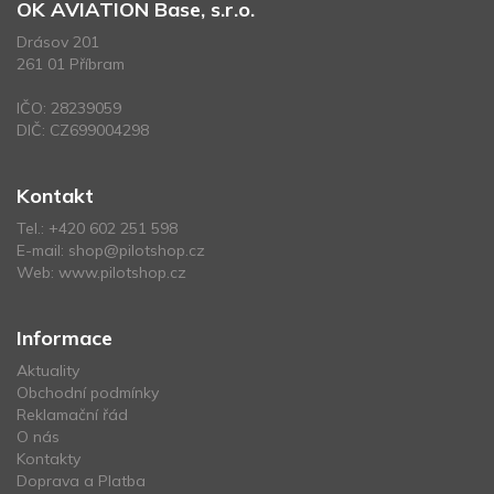
OK AVIATION Base, s.r.o.
Drásov 201
261 01 Příbram
IČO: 28239059
DIČ: CZ699004298
Kontakt
Tel.:
+420 602 251 598
E-mail:
shop@pilotshop.cz
Web:
www.pilotshop.cz
Informace
Aktuality
Obchodní podmínky
Reklamační řád
O nás
Kontakty
Doprava a Platba