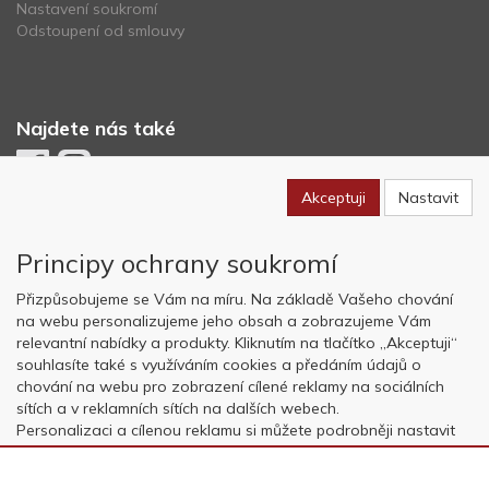
Nastavení soukromí
Odstoupení od smlouvy
Najdete nás také
Akceptuji
Nastavit
Newsletter
Principy ochrany soukromí
Odebírat
Přizpůsobujeme se Vám na míru. Na základě Vašeho chování
na webu personalizujeme jeho obsah a zobrazujeme Vám
relevantní nabídky a produkty. Kliknutím na tlačítko „Akceptuji“
Copyright © OK AVIATION Base, s.r.o. 2022, powered by
ABRA E-
souhlasíte také s využíváním cookies a předáním údajů o
shop
chování na webu pro zobrazení cílené reklamy na sociálních
sítích a v reklamních sítích na dalších webech.
Personalizaci a cílenou reklamu si můžete podrobněji nastavit
nebo kdykoli vypnout po kliknutí na tlačítko „Nastavit“.