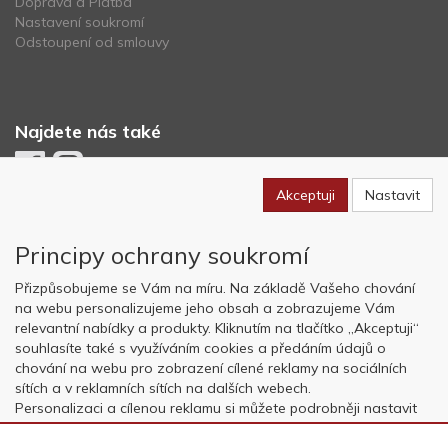
Doprava a Platba
Nastavení soukromí
Odstoupení od smlouvy
Najdete nás také
Akceptuji
Nastavit
Newsletter
Principy ochrany soukromí
Odebírat
Přizpůsobujeme se Vám na míru. Na základě Vašeho chování
na webu personalizujeme jeho obsah a zobrazujeme Vám
relevantní nabídky a produkty. Kliknutím na tlačítko „Akceptuji“
Copyright © OK AVIATION Base, s.r.o. 2022, powered by
ABRA E-
souhlasíte také s využíváním cookies a předáním údajů o
shop
chování na webu pro zobrazení cílené reklamy na sociálních
sítích a v reklamních sítích na dalších webech.
Personalizaci a cílenou reklamu si můžete podrobněji nastavit
nebo kdykoli vypnout po kliknutí na tlačítko „Nastavit“.