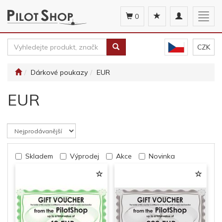
Toggle
Togg
0
navigation
navig
CZK
Dárkové poukazy
EUR
EUR
Skladem
Výprodej
Akce
Novinka