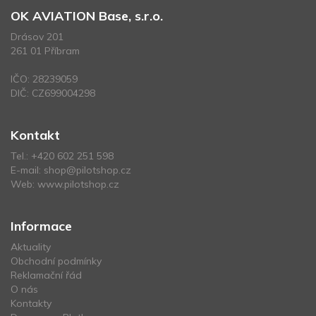
OK AVIATION Base, s.r.o.
Drásov 201
261 01 Příbram
IČO: 28239059
DIČ: CZ699004298
Kontakt
Tel.:
+420 602 251 598
E-mail:
shop@pilotshop.cz
Web:
www.pilotshop.cz
Informace
Aktuality
Obchodní podmínky
Reklamační řád
O nás
Kontakty