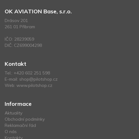
OK AVIATION Base, s.r.o.
Drásov 201
261 01 Příbram
IČO: 28239059
DIČ: CZ699004298
Kontakt
Tel.:
+420 602 251 598
E-mail:
shop@pilotshop.cz
Web:
www.pilotshop.cz
Informace
Aktuality
Obchodní podmínky
Reklamační řád
O nás
Kontakty