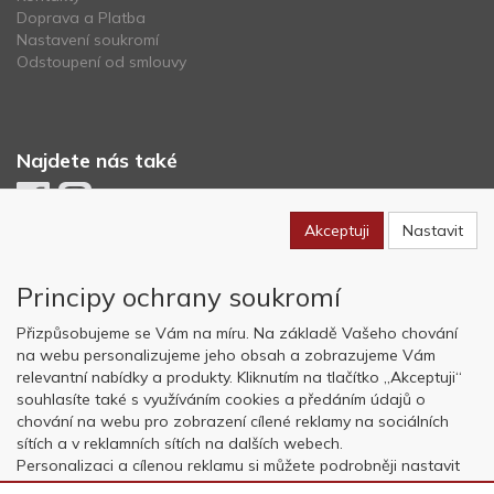
Doprava a Platba
Nastavení soukromí
Odstoupení od smlouvy
Najdete nás také
Akceptuji
Nastavit
Newsletter
Principy ochrany soukromí
Odebírat
Přizpůsobujeme se Vám na míru. Na základě Vašeho chování
na webu personalizujeme jeho obsah a zobrazujeme Vám
relevantní nabídky a produkty. Kliknutím na tlačítko „Akceptuji“
Copyright © OK AVIATION Base, s.r.o. 2022, powered by
ABRA E-
souhlasíte také s využíváním cookies a předáním údajů o
shop
chování na webu pro zobrazení cílené reklamy na sociálních
sítích a v reklamních sítích na dalších webech.
Personalizaci a cílenou reklamu si můžete podrobněji nastavit
nebo kdykoli vypnout po kliknutí na tlačítko „Nastavit“.