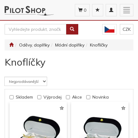
Toggle
Togg
0
navigation
navig
CZK
Oděvy, doplňky
Módní doplňky
Knoflíčky
Knoflíčky
Skladem
Výprodej
Akce
Novinka