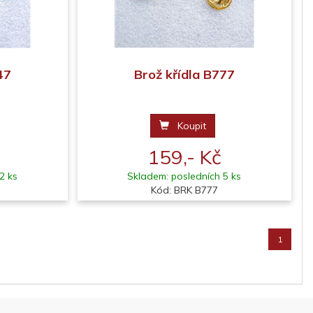
47
Brož křídla B777
Koupit
159,- Kč
2 ks
Skladem: posledních 5 ks
Kód: BRK B777
1