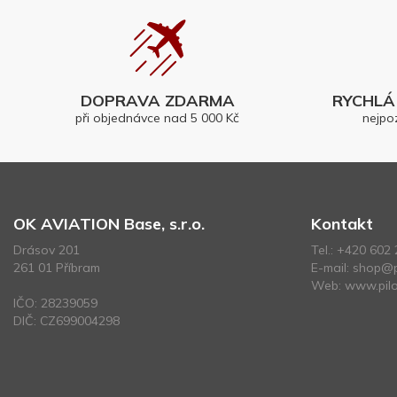
DOPRAVA ZDARMA
RYCHLÁ 
při objednávce nad 5 000 Kč
nejpo
OK AVIATION Base, s.r.o.
Kontakt
Drásov 201
Tel.:
+420 602 
261 01 Příbram
E-mail:
shop@p
Web:
www.pilo
IČO: 28239059
DIČ: CZ699004298