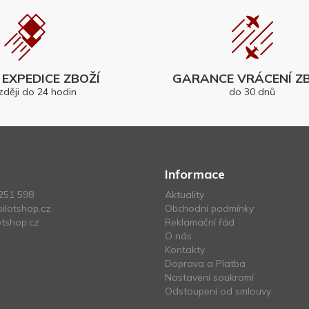
EXPEDICE ZBOŽÍ
GARANCE VRÁCENÍ ZB
zději do 24 hodin
do 30 dnů
Informace
251 598
Aktuality
ilotshop.cz
Obchodní podmínky
tshop.cz
Reklamační řád
O nás
Kontakty
Doprava a Platba
Nastavení soukromí
Odstoupení od smlouvy