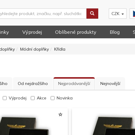
CZK
inky
Výprodej
Oblíbené produkty
Blog
doplňky
Módní doplňky
Křídla
šího
Od nejdražšího
Nejprodávanější
Nejnovější
Výprodej
Akce
Novinka