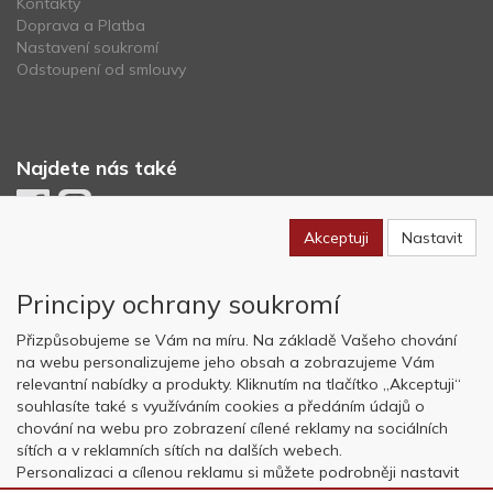
Kontakty
Doprava a Platba
Nastavení soukromí
Odstoupení od smlouvy
Najdete nás také
Akceptuji
Nastavit
Newsletter
Principy ochrany soukromí
Odebírat
Přizpůsobujeme se Vám na míru. Na základě Vašeho chování
na webu personalizujeme jeho obsah a zobrazujeme Vám
relevantní nabídky a produkty. Kliknutím na tlačítko „Akceptuji“
Copyright © OK AVIATION Base, s.r.o. 2022, powered by
ABRA E-
souhlasíte také s využíváním cookies a předáním údajů o
shop
chování na webu pro zobrazení cílené reklamy na sociálních
sítích a v reklamních sítích na dalších webech.
Personalizaci a cílenou reklamu si můžete podrobněji nastavit