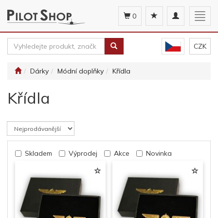
Toggle
Togg
0
navigation
navig
CZK
Dárky
Módní doplňky
Křídla
Křídla
Skladem
Výprodej
Akce
Novinka