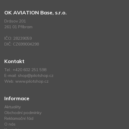
OK AVIATION Base, s.r.o.
Drásov 201
261 01 Příbram
IČO: 28239059
DIČ: CZ699004298
Kontakt
Tel.:
+420 602 251 598
E-mail:
shop@pilotshop.cz
Web:
www.pilotshop.cz
Informace
Aktuality
Obchodní podmínky
Reklamační řád
O nás