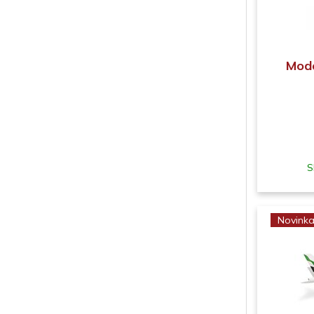
Mode
S
Novink