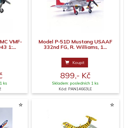
SMC VMF-
Model P-51D Mustang USAAF
3 1:...
332nd FG, R. Williams, 1...
Koupit
č
899,- Kč
1 ks
Skladem: posledních 1 ks
2
Kód: PAN14663LE