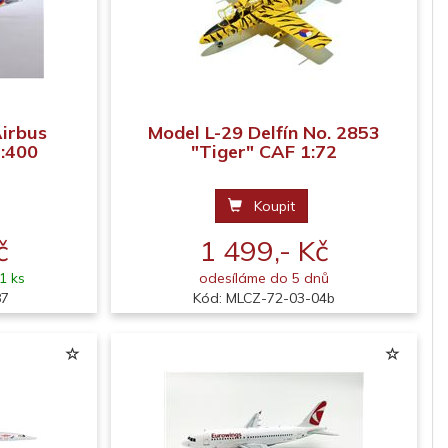
irbus
Model L-29 Delfín No. 2853
1:400
"Tiger" CAF 1:72
Koupit
č
1 499,- Kč
1 ks
odesíláme do 5 dnů
87
Kód: MLCZ-72-03-04b