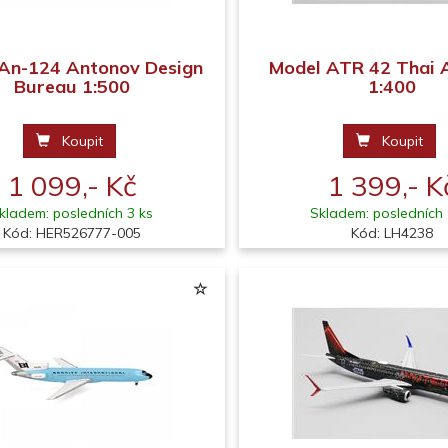
An-124 Antonov Design
Model ATR 42 Thai 
Bureau 1:500
1:400
Koupit
Koupit
1 099,- Kč
1 399,- K
kladem: posledních 3 ks
Skladem: posledních 
Kód: HER526777-005
Kód: LH4238