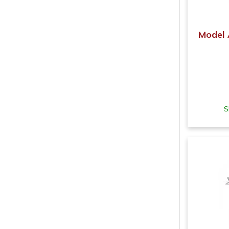
Model 
S