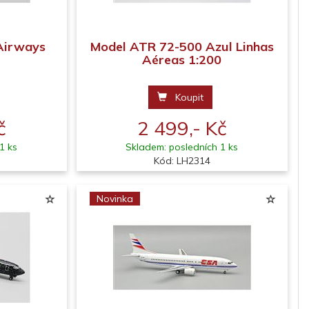
Airways
Model ATR 72-500 Azul Linhas
Aéreas 1:200
Koupit
č
2 499,- Kč
1 ks
Skladem: posledních 1 ks
Kód: LH2314
Novinka