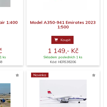
ir 1:400
Model A350-941 Emirates 2023
1:500
Koupit
č
1 149,- Kč
1 ks
Skladem: posledních 1 ks
68
Kód: HER538206
Novinka