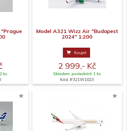
 "Prague
Model A321 Wizz Air "Budapest
00
2024" 1:200
Koupit
č
2 999,- Kč
2 ks
Skladem: posledních 1 ks
I
Kód: IF321W1023