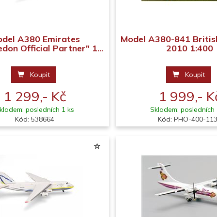
del A380 Emirates
Model A380-841 Briti
on Official Partner" 1...
2010 1:400
Koupit
Koupit
1 299,- Kč
1 999,- K
kladem: posledních 1 ks
Skladem: posledních 
Kód: 538664
Kód: PHO-400-11