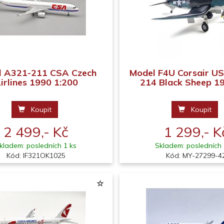
l A321-211 CSA Czech
Model F4U Corsair U
irlines 1990 1:200
214 Black Sheep 194
Koupit
Koupit
2 499,- Kč
1 299,- K
kladem: posledních 1 ks
Skladem: posledních 
Kód: IF321OK1025
Kód: MY-27299-4