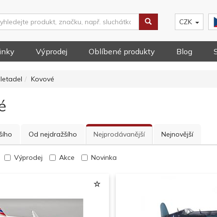
CZK
inky
Výprodej
Oblíbené produkty
Blog
letadel
Kovové
é
šího
Od nejdražšího
Nejprodávanější
Nejnovější
Výprodej
Akce
Novinka