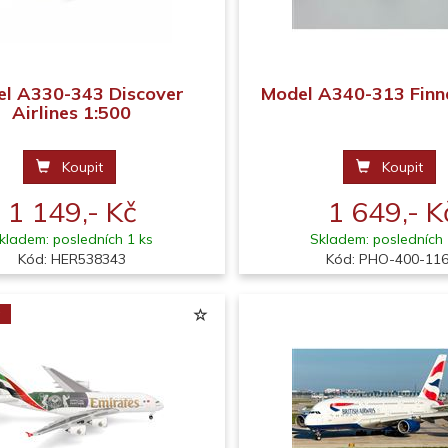
l A330-343 Discover
Model A340-313 Finna
Airlines 1:500
Koupit
Koupit
1 149,- Kč
1 649,- K
kladem: posledních 1 ks
Skladem: posledních 
Kód: HER538343
Kód: PHO-400-11
a