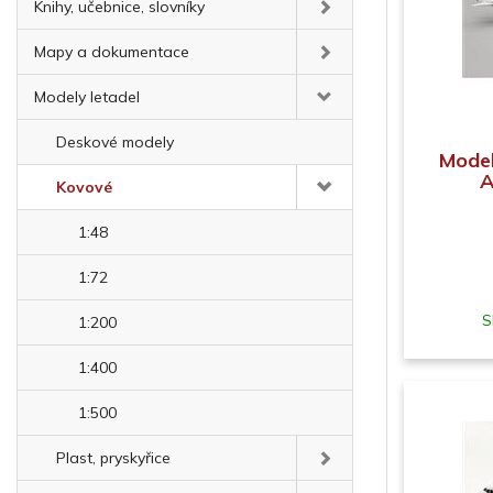
Knihy, učebnice, slovníky
Mapy a dokumentace
Modely letadel
Deskové modely
Mode
A
Kovové
1:48
1:72
S
1:200
1:400
1:500
Plast, pryskyřice