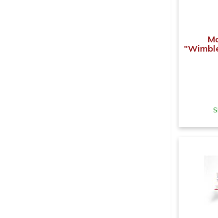
Mo
"Wimbled
S