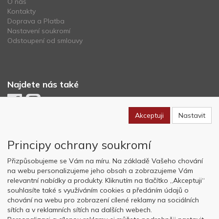
O nás
Kontakty
Doprava a Platba
Nastavení soukromí
Odstoupení od smlouvy
Najdete nás také
Akceptuji
Nastavit
Newsletter
Principy ochrany soukromí
Odebírat
Přizpůsobujeme se Vám na míru. Na základě Vašeho chování
na webu personalizujeme jeho obsah a zobrazujeme Vám
relevantní nabídky a produkty. Kliknutím na tlačítko „Akceptuji“
Copyright © OK AVIATION Base, s.r.o. 2022, powered by
ABRA E-
souhlasíte také s využíváním cookies a předáním údajů o
shop
chování na webu pro zobrazení cílené reklamy na sociálních
sítích a v reklamních sítích na dalších webech.