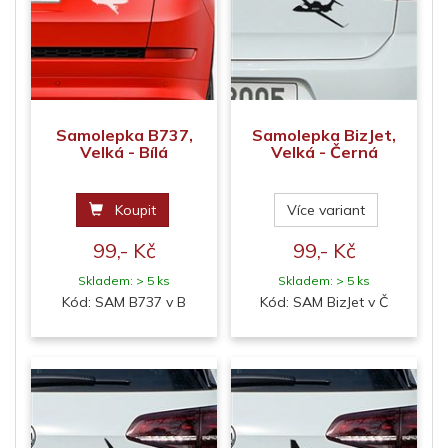
Samolepka B737,
Samolepka BizJet,
Velká - Bílá
Velká - Černá
Koupit
Více variant
99,- Kč
99,- Kč
Skladem: > 5 ks
Skladem: > 5 ks
Kód: SAM B737 v B
Kód: SAM BizJet v Č