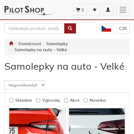
Toggle
Togg
0
navigation
navig
CZK
Domácnost
Samolepky
Samolepky na auto - Velké
Samolepky na auto - Velké
Skladem
Výprodej
Akce
Novinka