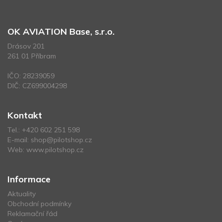
OK AVIATION Base, s.r.o.
Drásov 201
261 01 Příbram
IČO: 28239059
DIČ: CZ699004298
Kontakt
Tel.:
+420 602 251 598
E-mail:
shop@pilotshop.cz
Web:
www.pilotshop.cz
Informace
Aktuality
Obchodní podmínky
Reklamační řád