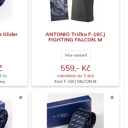
 Glider
ANTONIO Tričko F-16CJ
FIGHTING FALCON, M
Více variant
č
559,- Kč
5 ks
odesíláme do 3 dnů
avy
Kód: F-16CJ FALCON M