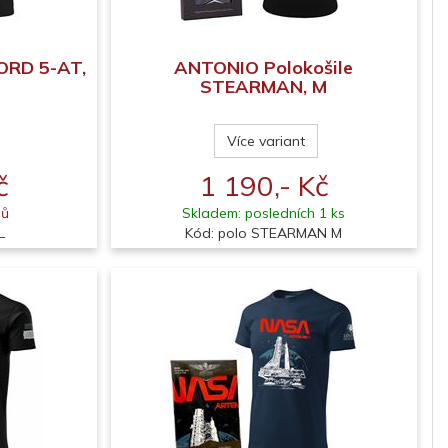
ORD 5-AT,
ANTONIO Polokošile
STEARMAN, M
Více variant
č
1 190,- Kč
nů
Skladem: posledních 1 ks
L
Kód: polo STEARMAN M