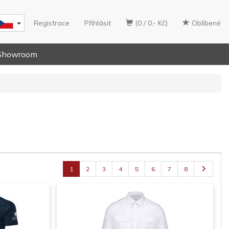
Registrace
Přihlásit
(0 / 0,- Kč)
Oblíbené
Showroom
1
2
3
4
5
6
7
8