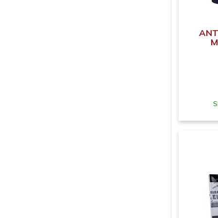
ANTO
M
S