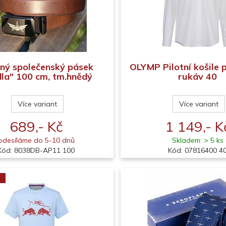
ný společenský pásek
OLYMP Pilotní košile 
dla" 100 cm, tm.hnědý
rukáv 40
Více variant
Více variant
689,- Kč
1 149,- K
odesíláme do 5-10 dnů
Skladem: > 5 ks
Kód: 8038DB-AP11 100
Kód: 07816400 4
a