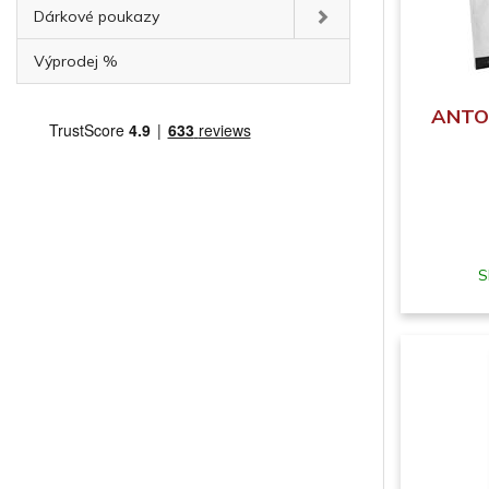
Dárkové poukazy
Výprodej %
ANTON
S