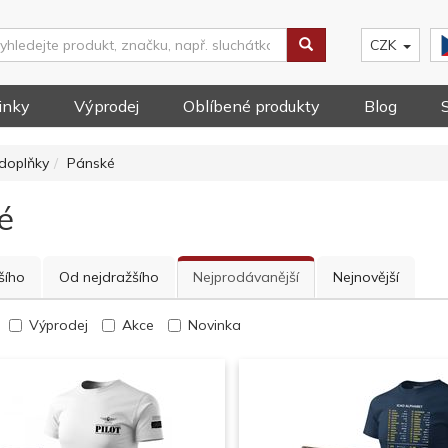
CZK
inky
Výprodej
Oblíbené produkty
Blog
doplňky
Pánské
é
šího
Od nejdražšího
Nejprodávanější
Nejnovější
Výprodej
Akce
Novinka