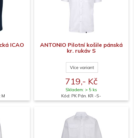
cká ICAO
ANTONIO Pilotní košile pánská
kr. rukáv S
Více variant
719,- Kč
Skladem: > 5 ks
t M
Kód: PK Pán. KR -S-