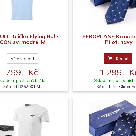
ULL Tričko Flying Bulls
EEROPLANE Kravata
ICON sv. modré, M
Pilot, navy
Více variant
Koupit
799,- Kč
1 299,- K
kladem: posledních 2 ks
Skladem: posledních 
Kód: TFB262001 M
Kód: EP tie Glider n