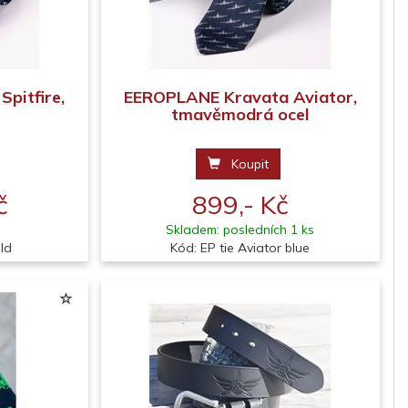
pitfire,
EEROPLANE Kravata Aviator,
tmavěmodrá ocel
Koupit
č
899,- Kč
Skladem: posledních 1 ks
old
Kód: EP tie Aviator blue