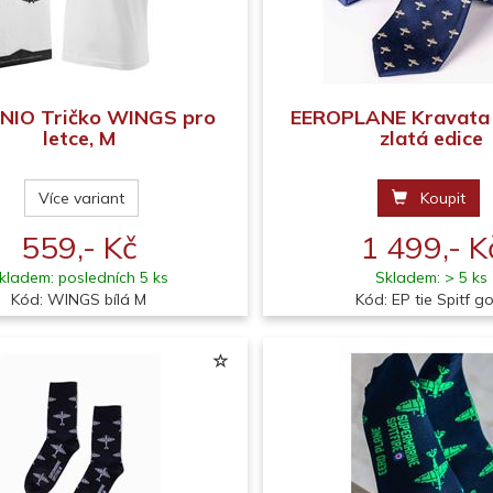
IO Tričko WINGS pro
EEROPLANE Kravata S
letce, M
zlatá edice
Více variant
Koupit
559,- Kč
1 499,- K
kladem: posledních 5 ks
Skladem: > 5 ks
Kód: WINGS bílá M
Kód: EP tie Spitf g