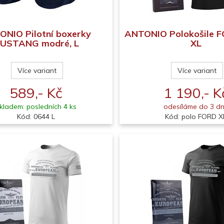
NIO Pilotní boxerky
ANTONIO Polokošile F
USTANG modré, L
XL
Více variant
Více variant
589,- Kč
1 190,- K
kladem: posledních 4 ks
odesíláme do 3 d
Kód: 0644 L
Kód: polo FORD X