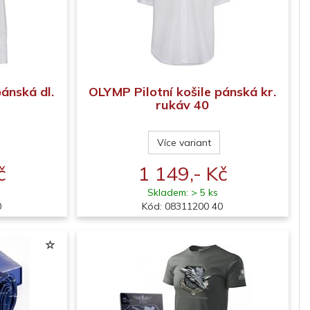
pánská dl.
OLYMP Pilotní košile pánská kr.
rukáv 40
Více variant
č
1 149,- Kč
Skladem: > 5 ks
0
Kód: 08311200 40