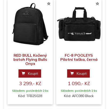
RED BULL Kožený
FC-8 POOLEYS
batoh Flying Bulls
Pilotní taška, černá
Onyx
Koupit
Koupit
3 299,- Kč
1 090,- Kč
Skladem: posledních 2 ks
Skladem: posledních 2 ks
Kód: TFB25028
Kód: AFC080 Black