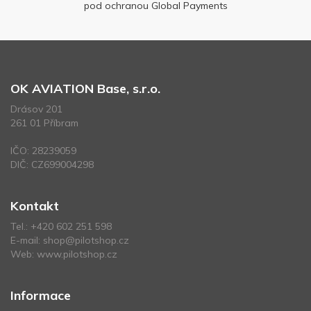
pod ochranou Global Payments
OK AVIATION Base, s.r.o.
Drásov 201
261 01 Příbram
IČO: 28239059
DIČ: CZ699004298
Kontakt
Tel.:
+420 602 251 598
E-mail:
shop@pilotshop.cz
Web:
www.pilotshop.cz
Informace