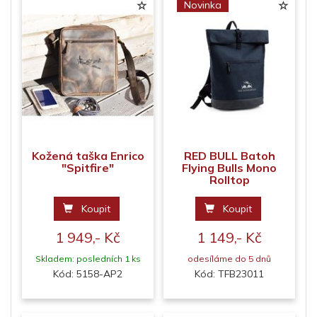
Novinka
Kožená taška Enrico
RED BULL Batoh
"Spitfire"
Flying Bulls Mono
Rolltop
Koupit
Koupit
1 949,- Kč
1 149,- Kč
Skladem: posledních 1 ks
odesíláme do 5 dnů
Kód: 5158-AP2
Kód: TFB23011