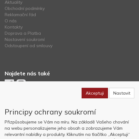
Aktuality
Obchodní podmínky
Reklamační řád
O nás
Kontakty
Doprava a Platba
Nastavení soukromí
Odstoupení od smlouvy
Najdete nás také
Akceptuji
Nastavit
Newsletter
Principy ochrany soukromí
Odebírat
Přizpůsobujeme se Vám na míru. Na základě Vašeho chování
na webu personalizujeme jeho obsah a zobrazujeme Vám
relevantní nabídky a produkty. Kliknutím na tlačítko „Akceptuji“
Copyright © OK AVIATION Base, s.r.o. 2022, powered by
ABRA E-