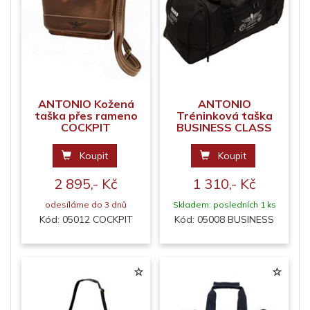
ANTONIO Kožená
ANTONIO
taška přes rameno
Tréninková taška
COCKPIT
BUSINESS CLASS
Koupit
Koupit
2 895,- Kč
1 310,- Kč
odesíláme do 3 dnů
Skladem: posledních 1 ks
Kód: 05012 COCKPIT
Kód: 05008 BUSINESS