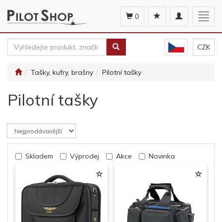
Toggle
Togg
0
navigation
navig
CZK
Tašky, kufry, brašny
Pilotní tašky
Pilotní tašky
Skladem
Výprodej
Akce
Novinka