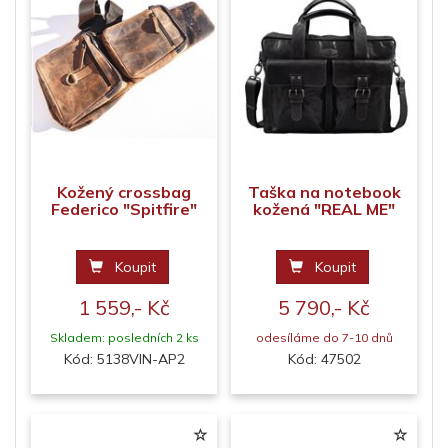
Kožený crossbag
Taška na notebook
Federico "Spitfire"
kožená "REAL ME"
Koupit
Koupit
1 559,- Kč
5 790,- Kč
Skladem: posledních 2 ks
odesíláme do 7-10 dnů
Kód: 5138VIN-AP2
Kód: 47502