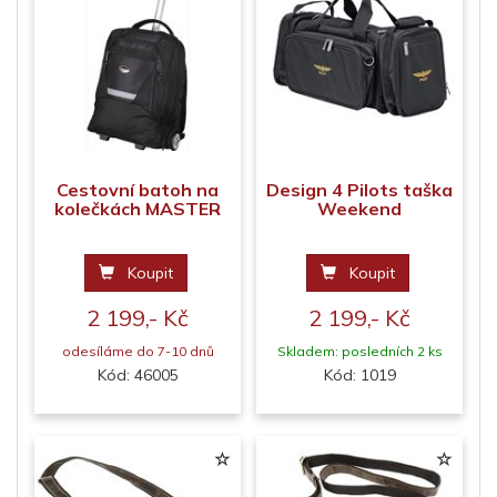
Cestovní batoh na
Design 4 Pilots taška
kolečkách MASTER
Weekend
Koupit
Koupit
2 199,- Kč
2 199,- Kč
odesíláme do 7-10 dnů
Skladem: posledních 2 ks
Kód: 46005
Kód: 1019