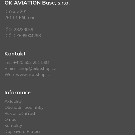
OK AVIATION Base, s.r.o.
Drásov 201
261 01 Příbram
IČO: 28239059
DIČ: CZ699004298
Kontakt
Tel.:
+420 602 251 598
E-mail:
shop@pilotshop.cz
Web:
www.pilotshop.cz
Informace
Aktuality
Obchodní podmínky
Reklamační řád
O nás
Kontakty
Doprava a Platba