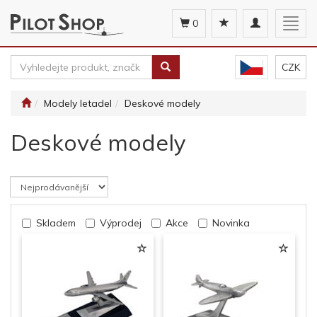
Toggle
Togg
0
navigation
navig
CZK
Modely letadel
Deskové modely
Deskové modely
Skladem
Výprodej
Akce
Novinka