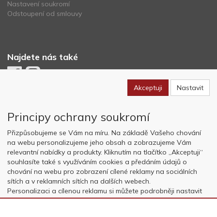
Nastavení soukromí
Odstoupení od smlouvy
Najdete nás také
Akceptuji
Nastavit
Newsletter
Principy ochrany soukromí
Odebírat
Přizpůsobujeme se Vám na míru. Na základě Vašeho chování
na webu personalizujeme jeho obsah a zobrazujeme Vám
relevantní nabídky a produkty. Kliknutím na tlačítko „Akceptuji“
Copyright © OK AVIATION Base, s.r.o. 2022, powered by
ABRA E-
souhlasíte také s využíváním cookies a předáním údajů o
shop
chování na webu pro zobrazení cílené reklamy na sociálních
sítích a v reklamních sítích na dalších webech.
Personalizaci a cílenou reklamu si můžete podrobněji nastavit
nebo kdykoli vypnout po kliknutí na tlačítko „Nastavit“.