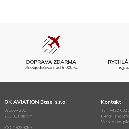
DOPRAVA ZDARMA
RYCHLÁ 
při objednávce nad 5 000 Kč
nejpo
OK AVIATION Base, s.r.o.
Kontakt
Drásov 201
Tel.:
+420 602 
261 01 Příbram
E-mail:
shop@p
Web:
www.pilo
IČO: 28239059