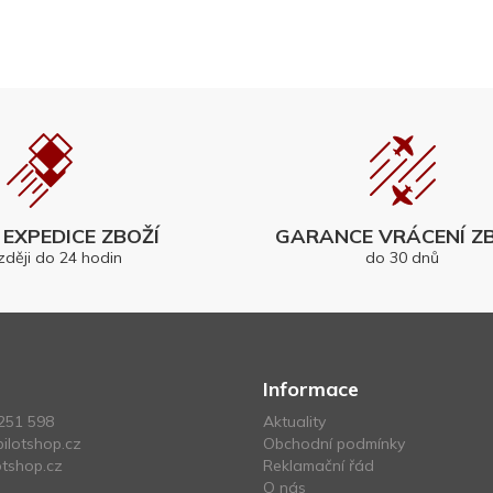
EXPEDICE ZBOŽÍ
GARANCE VRÁCENÍ ZB
zději do 24 hodin
do 30 dnů
Informace
251 598
Aktuality
ilotshop.cz
Obchodní podmínky
tshop.cz
Reklamační řád
O nás