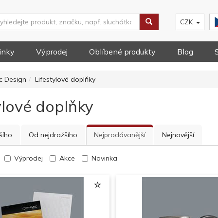
CZK
inky
Výprodej
Oblíbené produkty
Blog
c Design
Lifestylové doplňky
ylové doplňky
šího
Od nejdražšího
Nejprodávanější
Nejnovější
Výprodej
Akce
Novinka