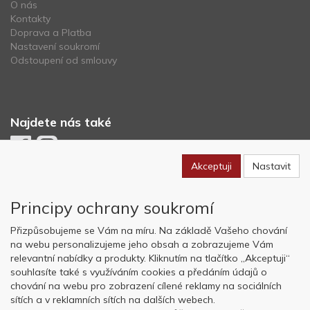
O nás
Kontakty
Doprava a Platba
Nastavení soukromí
Odstoupení od smlouvy
Najdete nás také
Akceptuji
Nastavit
Newsletter
Principy ochrany soukromí
Odebírat
Přizpůsobujeme se Vám na míru. Na základě Vašeho chování
na webu personalizujeme jeho obsah a zobrazujeme Vám
relevantní nabídky a produkty. Kliknutím na tlačítko „Akceptuji“
Copyright © OK AVIATION Base, s.r.o. 2022, powered by
ABRA E-
souhlasíte také s využíváním cookies a předáním údajů o
shop
chování na webu pro zobrazení cílené reklamy na sociálních
sítích a v reklamních sítích na dalších webech.