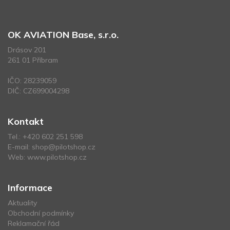
OK AVIATION Base, s.r.o.
Drásov 201
261 01 Příbram
IČO: 28239059
DIČ: CZ699004298
Kontakt
Tel.:
+420 602 251 598
E-mail:
shop@pilotshop.cz
Web:
www.pilotshop.cz
Informace
Aktuality
Obchodní podmínky
Reklamační řád