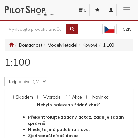
Toggle
Togg
0
navigation
navig
CZK
Domácnost
Modely letadel
Kovové
1:100
1:100
Skladem
Výprodej
Akce
Novinka
Nebylo nalezeno žádné zboží.
Překontrolujte zadaný dotaz, zdali je zadán
správně.
Hledejte jiná podobná slova.
Zjednodušte Váš dotaz.