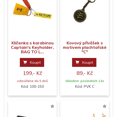
Klíčenka s karabinou
Kovový přívěšek s
Captain's Keyholder,
motivem plachtařské
BAG TO L...
"C"
Koupit
Koupit
199,- Kč
89,- Kč
odesíláme do 5 dnů
Skladem: posledních 1 ks
Kód: 100-150
Kód: PVK C