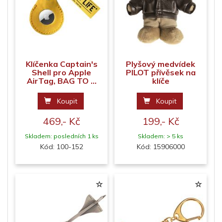
Klíčenka Captain's
Plyšový medvídek
Shell pro Apple
PILOT přívěsek na
AirTag, BAG TO ...
klíče
Koupit
Koupit
469,- Kč
199,- Kč
Skladem: posledních 1 ks
Skladem: > 5 ks
Kód: 100-152
Kód: 15906000