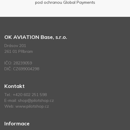
pod ochranou Global Payments
OK AVIATION Base, s.r.o.
Drásov 201
261 01 Příbram
IČO: 28239059
DIČ: CZ699004298
Kontakt
Tel.:
+420 602 251 598
E-mail:
shop@pilotshop.cz
Web:
www.pilotshop.cz
Informace