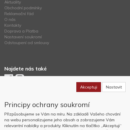
Aktuality
Obchodní podmínky
Reklamační řád
O nás
Kontakty
Doprava a Platba
Nastavení soukromí
Odstoupení od smlouvy
Najdete nás také
Akceptuji
Nastavit
Newsletter
Principy ochrany soukromí
Odebírat
Přizpůsobujeme se Vám na míru. Na základě Vašeho chování
na webu personalizujeme jeho obsah a zobrazujeme Vám
relevantní nabídky a produkty. Kliknutím na tlačítko „Akceptuji“
Copyright © OK AVIATION Base, s.r.o. 2022, powered by
ABRA E-