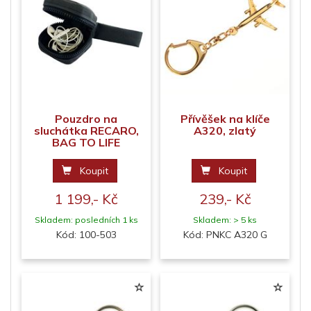
Pouzdro na
Přívěšek na klíče
sluchátka RECARO,
A320, zlatý
BAG TO LIFE
Koupit
Koupit
1 199,- Kč
239,- Kč
Skladem: posledních 1 ks
Skladem: > 5 ks
Kód: 100-503
Kód: PNKC A320 G