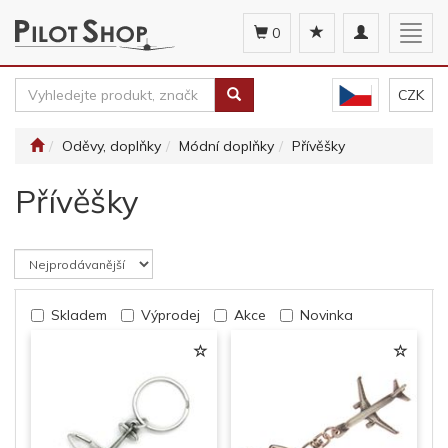
Toggle
Togg
0
navigation
navig
CZK
Oděvy, doplňky
Módní doplňky
Přívěšky
Přívěšky
Skladem
Výprodej
Akce
Novinka