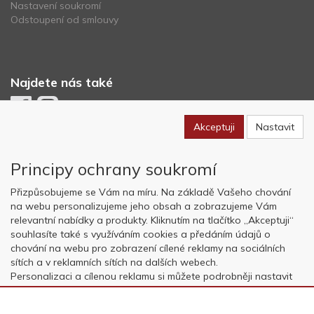
Nastavení soukromí
Odstoupení od smlouvy
Najdete nás také
Akceptuji
Nastavit
Newsletter
Principy ochrany soukromí
Odebírat
Přizpůsobujeme se Vám na míru. Na základě Vašeho chování
na webu personalizujeme jeho obsah a zobrazujeme Vám
relevantní nabídky a produkty. Kliknutím na tlačítko „Akceptuji“
Copyright © OK AVIATION Base, s.r.o. 2022, powered by
ABRA E-
souhlasíte také s využíváním cookies a předáním údajů o
shop
chování na webu pro zobrazení cílené reklamy na sociálních
sítích a v reklamních sítích na dalších webech.
Personalizaci a cílenou reklamu si můžete podrobněji nastavit
nebo kdykoli vypnout po kliknutí na tlačítko „Nastavit“.