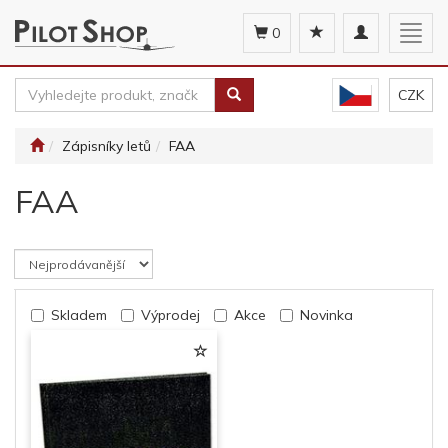
Toggle
Togg
0
navigation
navig
CZK
Zápisníky letů
FAA
FAA
Skladem
Výprodej
Akce
Novinka