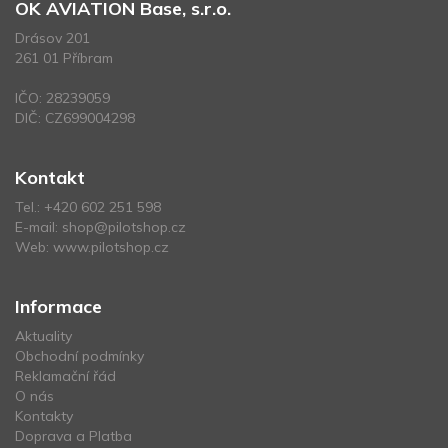
OK AVIATION Base, s.r.o.
Drásov 201
261 01 Příbram
IČO: 28239059
DIČ: CZ699004298
Kontakt
Tel.:
+420 602 251 598
E-mail:
shop@pilotshop.cz
Web:
www.pilotshop.cz
Informace
Aktuality
Obchodní podmínky
Reklamační řád
O nás
Kontakty
Doprava a Platba