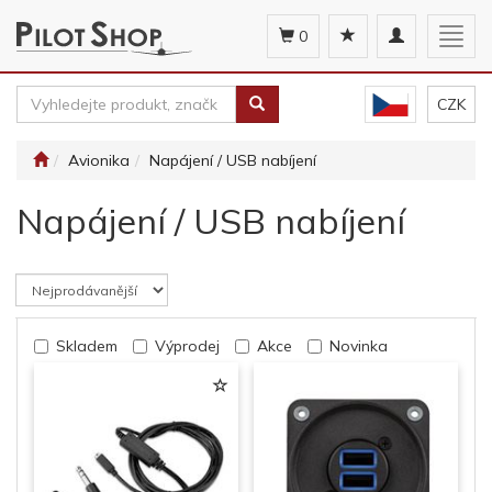
Toggle
Togg
0
navigation
navig
CZK
Avionika
Napájení / USB nabíjení
Napájení / USB nabíjení
Skladem
Výprodej
Akce
Novinka