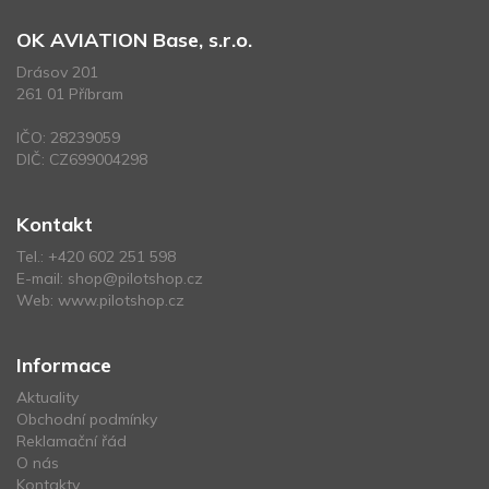
OK AVIATION Base, s.r.o.
Drásov 201
261 01 Příbram
IČO: 28239059
DIČ: CZ699004298
Kontakt
Tel.:
+420 602 251 598
E-mail:
shop@pilotshop.cz
Web:
www.pilotshop.cz
Informace
Aktuality
Obchodní podmínky
Reklamační řád
O nás
Kontakty