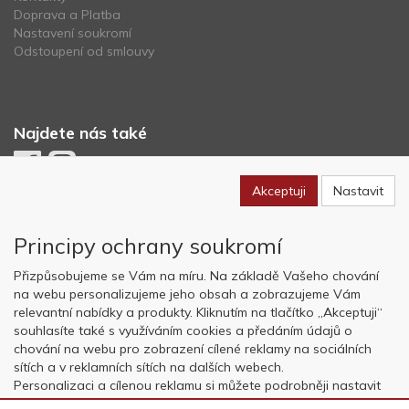
Doprava a Platba
Nastavení soukromí
Odstoupení od smlouvy
Najdete nás také
Akceptuji
Nastavit
Newsletter
Principy ochrany soukromí
Odebírat
Přizpůsobujeme se Vám na míru. Na základě Vašeho chování
na webu personalizujeme jeho obsah a zobrazujeme Vám
relevantní nabídky a produkty. Kliknutím na tlačítko „Akceptuji“
Copyright © OK AVIATION Base, s.r.o. 2022, powered by
ABRA E-
souhlasíte také s využíváním cookies a předáním údajů o
shop
chování na webu pro zobrazení cílené reklamy na sociálních
sítích a v reklamních sítích na dalších webech.
Personalizaci a cílenou reklamu si můžete podrobněji nastavit
nebo kdykoli vypnout po kliknutí na tlačítko „Nastavit“.