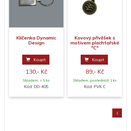
Klíčenka Dynamic
Kovový přívěšek s
Design
motivem plachtařské
"C"
Koupit
Koupit
130,- Kč
89,- Kč
Skladem: > 5 ks
Skladem: posledních 1 ks
Kód: DD-405
Kód: PVK C
1