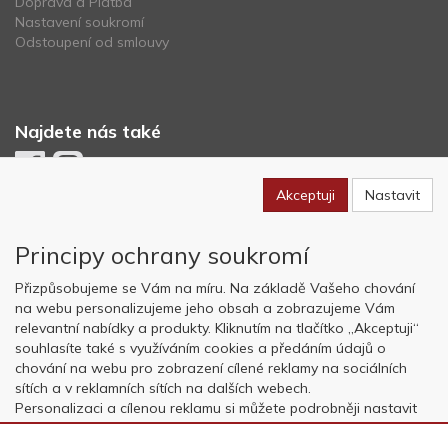
Doprava a Platba
Nastavení soukromí
Odstoupení od smlouvy
Najdete nás také
Akceptuji
Nastavit
Newsletter
Principy ochrany soukromí
Odebírat
Přizpůsobujeme se Vám na míru. Na základě Vašeho chování
na webu personalizujeme jeho obsah a zobrazujeme Vám
relevantní nabídky a produkty. Kliknutím na tlačítko „Akceptuji“
Copyright © OK AVIATION Base, s.r.o. 2022, powered by
ABRA E-
souhlasíte také s využíváním cookies a předáním údajů o
shop
chování na webu pro zobrazení cílené reklamy na sociálních
sítích a v reklamních sítích na dalších webech.
Personalizaci a cílenou reklamu si můžete podrobněji nastavit
nebo kdykoli vypnout po kliknutí na tlačítko „Nastavit“.