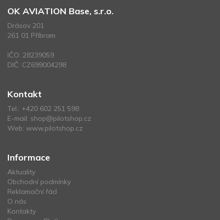
OK AVIATION Base, s.r.o.
Drásov 201
261 01 Příbram
IČO: 28239059
DIČ: CZ699004298
Kontakt
Tel.:
+420 602 251 598
E-mail:
shop@pilotshop.cz
Web:
www.pilotshop.cz
Informace
Aktuality
Obchodní podmínky
Reklamační řád
O nás
Kontakty