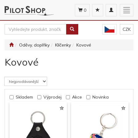
Toggle
Togg
0
navigation
navig
CZK
Oděvy, doplňky
Klíčenky
Kovové
Kovové
Skladem
Výprodej
Akce
Novinka