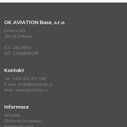
OK AVIATION Base, s.r.o.
Drásov 201
261 01 Příbram
IČO: 28239059
DIČ: CZ699004298
Kontakt
Tel.:
+420 602 251 598
E-mail:
shop@pilotshop.cz
Web:
www.pilotshop.cz
Informace
Aktuality
Obchodní podmínky
Reklamační řád