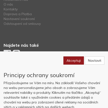
O nás
Kontakty
Doprava a Platba
Nastavení soukromí
Odstoupení od smlouvy
Najdete nás také
Akceptuji
Nastavit
Newsletter
Principy ochrany soukromí
Odebírat
Přizpůsobujeme se Vám na míru. Na základě Vašeho chování
na webu personalizujeme jeho obsah a zobrazujeme Vám
relevantní nabídky a produkty. Kliknutím na tlačítko „Akceptuji“
Copyright © OK AVIATION Base, s.r.o. 2022, powered by
ABRA E-
souhlasíte také s využíváním cookies a předáním údajů o
shop
chování na webu pro zobrazení cílené reklamy na sociálních
sítích a v reklamních sítích na dalších webech.