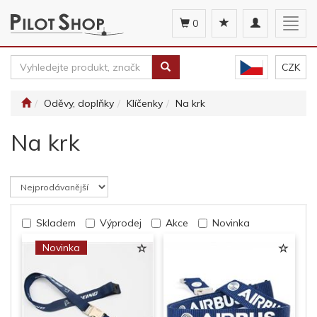
Toggle
Togg
0
navigation
navig
CZK
Oděvy, doplňky
Klíčenky
Na krk
Na krk
Skladem
Výprodej
Akce
Novinka
Novinka