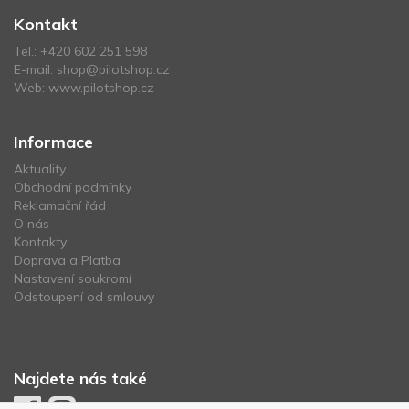
Kontakt
Tel.:
+420 602 251 598
E-mail:
shop@pilotshop.cz
Web:
www.pilotshop.cz
Informace
Aktuality
Obchodní podmínky
Reklamační řád
O nás
Kontakty
Doprava a Platba
Nastavení soukromí
Odstoupení od smlouvy
Najdete nás také