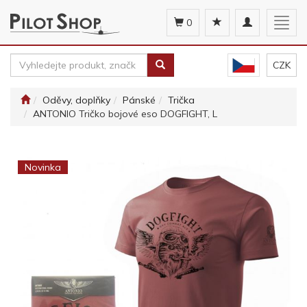
Toggle
Togg
0
navigation
navig
CZK
Oděvy, doplňky
Pánské
Trička
ANTONIO Tričko bojové eso DOGFIGHT, L
Novinka