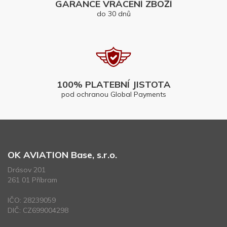
GARANCE VRÁCENÍ ZBOŽÍ
do 30 dnů
100% PLATEBNÍ JISTOTA
pod ochranou Global Payments
OK AVIATION Base, s.r.o.
Drásov 201
261 01 Příbram
IČO: 28239059
DIČ: CZ699004298