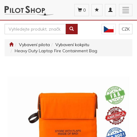
Toggle
Togg
0
navigation
navig
CZK
Vybavení pilota
Vybavení kokpitu
Heavy Duty Laptop Fire Containment Bag