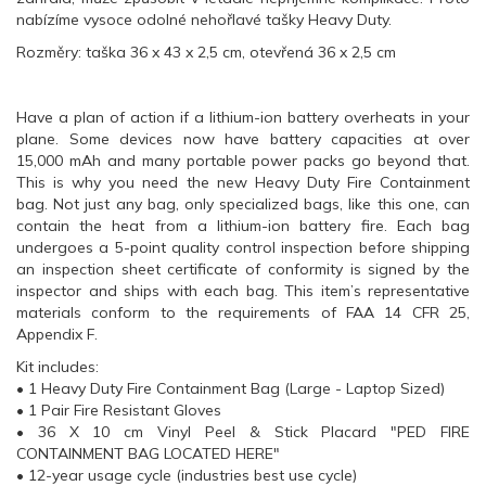
nabízíme vysoce odolné nehořlavé tašky Heavy Duty.
Rozměry: taška 36 x 43 x 2,5 cm, otevřená 36 x 2,5 cm
Have a plan of action if a lithium-ion battery overheats in your
plane. Some devices now have battery capacities at over
15,000 mAh and many portable power packs go beyond that.
This is why you need the new Heavy Duty Fire Containment
bag. Not just any bag, only specialized bags, like this one, can
contain the heat from a lithium-ion battery fire. Each bag
undergoes a 5-point quality control inspection before shipping
an inspection sheet certificate of conformity is signed by the
inspector and ships with each bag. This item’s representative
materials conform to the requirements of FAA 14 CFR 25,
Appendix F.
Kit includes:
• 1 Heavy Duty Fire Containment Bag (Large - Laptop Sized)
• 1 Pair Fire Resistant Gloves
• 36 X 10 cm Vinyl Peel & Stick Placard "PED FIRE
CONTAINMENT BAG LOCATED HERE"
• 12-year usage cycle (industries best use cycle)