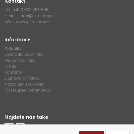
Kontakt
Tel.:
+420 602 251 598
E-mail:
shop@pilotshop.cz
Web:
www.pilotshop.cz
Informace
Aktuality
Obchodní podmínky
Reklamační řád
O nás
Kontakty
Doprava a Platba
Nastavení soukromí
Odstoupení od smlouvy
Najdete nás také