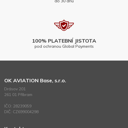
do 30 dnů
100% PLATEBNÍ JISTOTA
pod ochranou Global Payments
OK AVIATION Base, s.r.o.
Drásov 201
261 01 Příbram
IČO: 28239059
DIČ: CZ699004298