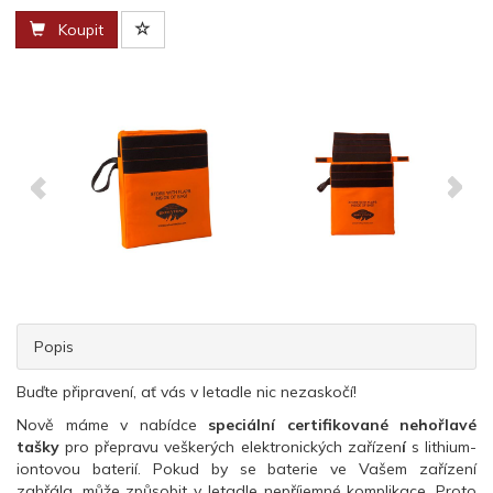
Koupit
Popis
Buďte připravení, ať vás v letadle nic nezaskočí!
Nově máme v nabídce
speciální certifikované nehořlavé
tašky
pro přepravu veškerých elektronických zařízen
í
s lithium-
iontovou baterií. Pokud by se baterie ve Vašem zařízení
zahřála, může způsobit v letadle nepříjemné komplikace. Proto