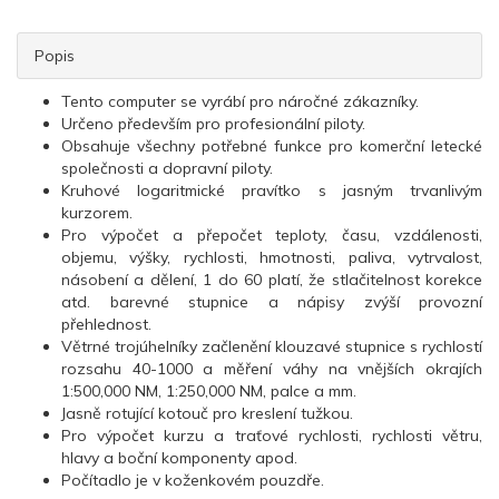
Popis
Tento computer se vyrábí pro náročné zákazníky.
Určeno především pro profesionální piloty.
Obsahuje všechny potřebné funkce pro komerční letecké
společnosti a dopravní piloty.
Kruhové logaritmické pravítko s jasným trvanlivým
kurzorem.
Pro výpočet a přepočet teploty, času, vzdálenosti,
objemu, výšky, rychlosti, hmotnosti, paliva, vytrvalost,
násobení a dělení, 1 do 60 platí, že stlačitelnost korekce
atd. barevné stupnice a nápisy zvýší provozní
přehlednost.
Větrné trojúhelníky začlenění klouzavé stupnice s rychlostí
rozsahu 40-1000 a měření váhy na vnějších okrajích
1:500,000 NM, 1:250,000 NM, palce a mm.
Jasně rotující kotouč pro kreslení tužkou.
Pro výpočet kurzu a traťové rychlosti, rychlosti větru,
hlavy a boční komponenty apod.
Počítadlo je v koženkovém pouzdře.