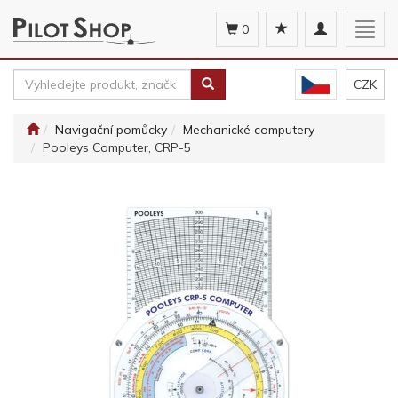
Toggle
Togg
0
navigation
navig
CZK
Navigační pomůcky
Mechanické computery
Pooleys Computer, CRP-5