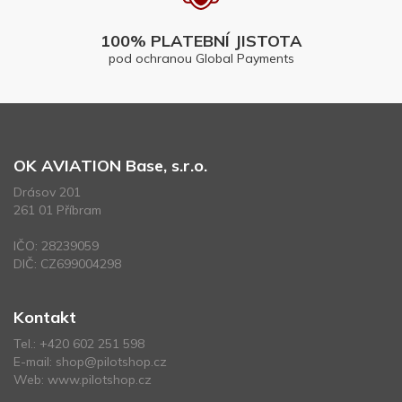
100% PLATEBNÍ JISTOTA
pod ochranou Global Payments
OK AVIATION Base, s.r.o.
Drásov 201
261 01 Příbram
IČO: 28239059
DIČ: CZ699004298
Kontakt
Tel.:
+420 602 251 598
E-mail:
shop@pilotshop.cz
Web:
www.pilotshop.cz