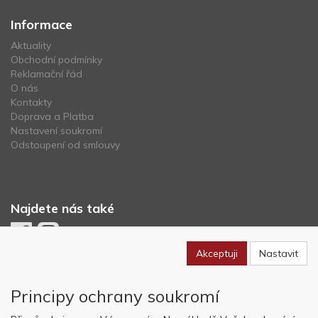
Informace
Aktuality
Obchodní podmínky
Reklamační řád
O nás
Kontakty
Doprava a Platba
Nastavení soukromí
Odstoupení od smlouvy
Najdete nás také
Akceptuji
Nastavit
Newsletter
Principy ochrany soukromí
Odebírat