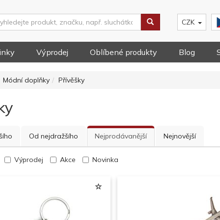
CZK
inky
Výprodej
Oblíbené produkty
Blog
Módní doplňky
Přívěšky
ky
šího
Od nejdražšího
Nejprodávanější
Nejnovější
Výprodej
Akce
Novinka