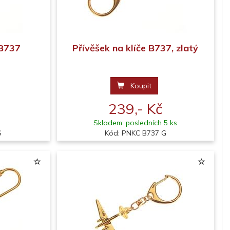
 B737
Přívěšek na klíče B737, zlatý
Koupit
239,- Kč
Skladem: posledních 5 ks
S
Kód: PNKC B737 G