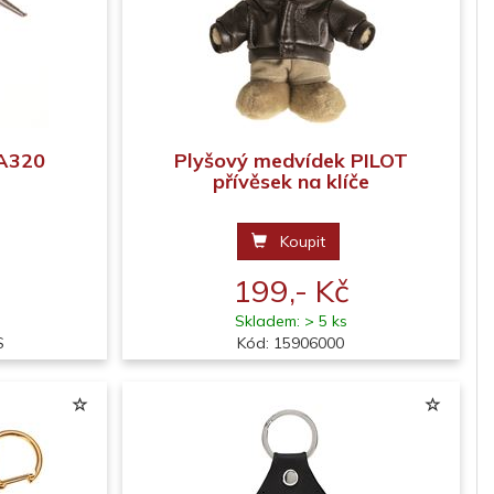
 A320
Plyšový medvídek PILOT
přívěsek na klíče
Koupit
199,- Kč
Skladem: > 5 ks
S
Kód: 15906000