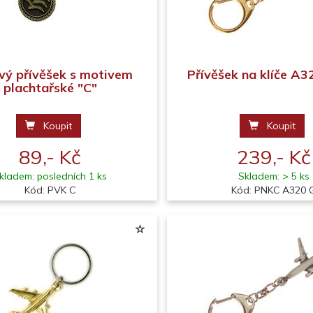
vý přívěšek s motivem
Přívěšek na klíče A32
plachtařské "C"
Koupit
Koupit
89,- Kč
239,- Kč
kladem: posledních 1 ks
Skladem: > 5 ks
Kód: PVK C
Kód: PNKC A320 