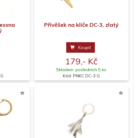
Cessna
Přívěšek na klíče DC-3, zlatý
ý
Koupit
179,- Kč
Skladem: posledních 5 ks
 G
Kód: PNKC DC-3 G