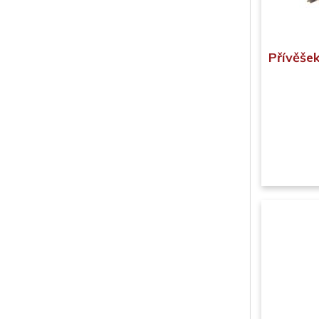
Přívěše