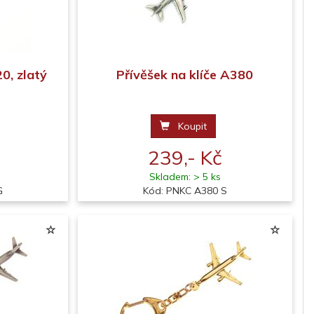
0, zlatý
Přívěšek na klíče A380
Koupit
239,- Kč
Skladem: > 5 ks
G
Kód: PNKC A380 S