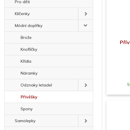
Pro děti
Klíčenky
Módní doplňky
Brože
Přív
Knoflíčky
Křídla
Náramky
S
Odznaky letadel
Přívěšky
Spony
Samolepky