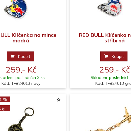
ULL Klíčenka na mince
RED BULL Klíčenka 
modrá
stříbrná
Koupit
Koupit
259,- Kč
259,- Kč
kladem: posledních 3 ks
Skladem: posledních 
Kód: TFB24013 navy
Kód: TFB24013 gr
31 %
dej