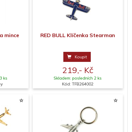
na mince
RED BULL Klíčenka Stearman
Koupit
219,- Kč
3 ks
Skladem: posledních 2 ks
ey
Kód: TFB264002